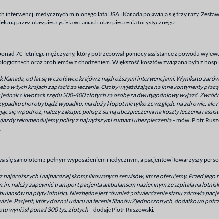
h interwencji medycznych minionego lata USA i Kanada pojawiają się trzy razy. Zesta
loną przez ubezpieczyciela w ramach ubezpieczenia turystycznego.
onad 70-letniego mężczyzny, który potrzebował pomocy assistance z powodu wylewu
logicznych oraz problemów z chodzeniem. Większość kosztów związana była z hospita
k Kanada, od lat są w czołówce krajów z najdroższymi interwencjami. Wynika to zaró
eba w tych krajach zapłacić za leczenie. Osoby wyjeżdżające na inne kontynenty płacą 
jednak o kwotach rzędu 200-400 złotych za osobę za dwutygodniowy wyjazd. Zwróćmy 
ypadku choroby bądź wypadku, ma duży kłopot nie tylko ze względu na zdrowie, ale r
jąc się w podróż, należy zakupić polisę z sumą ubezpieczenia na koszty leczenia i ass
wyjazdy rekomendujemy polisy z najwyższymi sumami ubezpieczenia –
mówi Piotr Ruszo
.
a się samolotem z pełnym wyposażeniem medycznym, a pacjentowi towarzyszy persone
.
m z najdroższych i najbardziej skomplikowanych serwisów, które oferujemy. Przed jego
.in. należy zapewnić transport pacjenta ambulansem naziemnym ze szpitala na lotnisko o
ulansów na płyty lotniska. Niezbędne jest również potwierdzenie stanu zdrowia pacjen
j wizie. Pacjent, który doznał udaru na terenie Stanów Zjednoczonych, dodatkowo po
otu wyniósł ponad 300 tys. złotych –
dodaje Piotr Ruszowski.