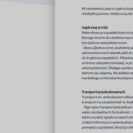
W zestawieniu pięciu najdroższyc
niezbędną pomoc medyczną udzie
Najdrożej w USA
Rekordowy przypadek dotyczył p
którego doszło do ubytków neuro
tym jednym specjalistycznym.
- Stany Zjednoczone, podobnie ja
astronomicznych stawek jakie trz
do krajów europejskich. Mówimy 
ochrony ubezpieczeniowej, w prz
własnej kieszeni. Dlatego wybiera
którym się udajemy. Na dalekie 
marketingu w Mondial Assistance
Transport poszkodowanych
Transport air-ambulansem odbyw
transport na zasadzie bed-to-bed
- Tego typu transport jest jedny
wielu niezbędnych formalności, m
także uzyskać zgody na wjazd amb
a także informacji o ewentualne
pomiędzy szpitalami. Koszt przel