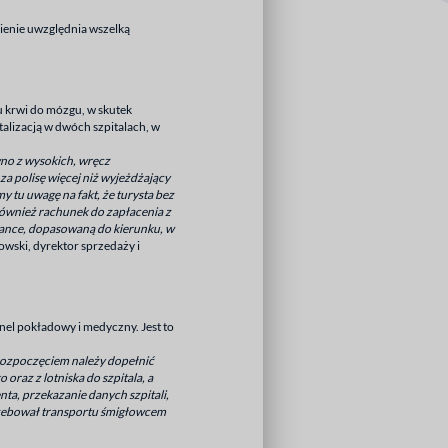
wienie uwzględnia wszelką
 krwi do mózgu, w skutek
lizacją w dwóch szpitalach, w
wno z wysokich, wręcz
za polisę więcej niż wyjeżdżający
tu uwagę na fakt, że turysta bez
ównież rachunek do zapłacenia z
istance, dopasowaną do kierunku, w
wski, dyrektor sprzedaży i
l pokładowy i medyczny. Jest to
 rozpoczęciem należy dopełnić
raz z lotniska do szpitala, a
ta, przekazanie danych szpitali,
trzebował transportu śmigłowcem