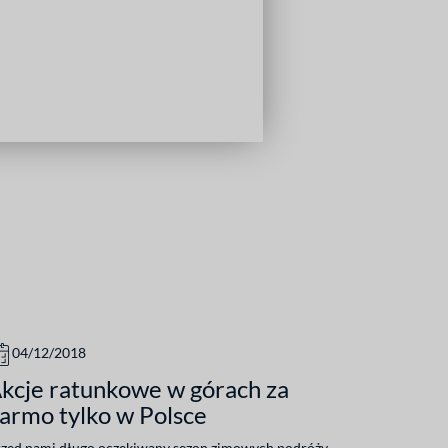
04/12/2018
kcje ratunkowe w górach za
armo tylko w Polsce
zed nami długo oczekiwany sezon zimowych podróży.