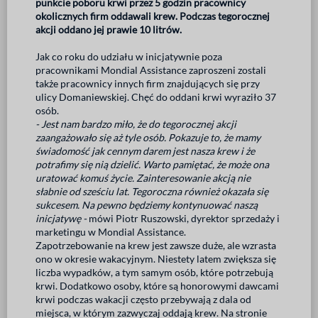
punkcie poboru krwi przez 5 godzin pracownicy
okolicznych firm oddawali krew. Podczas tegorocznej
akcji oddano jej prawie 10 litrów.
Jak co roku do udziału w inicjatywnie poza
pracownikami Mondial Assistance zaproszeni zostali
także pracownicy innych firm znajdujących się przy
ulicy Domaniewskiej. Chęć do oddani krwi wyraziło 37
osób.
- Jest nam bardzo miło, że do tegorocznej akcji
zaangażowało się aż tyle osób. Pokazuje to, że mamy
świadomość jak cennym darem jest nasza krew i że
potrafimy się nią dzielić. Warto pamiętać, że może ona
uratować komuś życie. Zainteresowanie akcją nie
słabnie od sześciu lat. Tegoroczna również okazała się
sukcesem. Na pewno będziemy kontynuować naszą
inicjatywę -
mówi Piotr Ruszowski, dyrektor sprzedaży i
marketingu w Mondial Assistance.
Zapotrzebowanie na krew jest zawsze duże, ale wzrasta
ono w okresie wakacyjnym. Niestety latem zwiększa się
liczba wypadków, a tym samym osób, które potrzebują
krwi. Dodatkowo osoby, które są honorowymi dawcami
krwi podczas wakacji często przebywają z dala od
miejsca, w którym zazwyczaj oddają krew. Na stronie