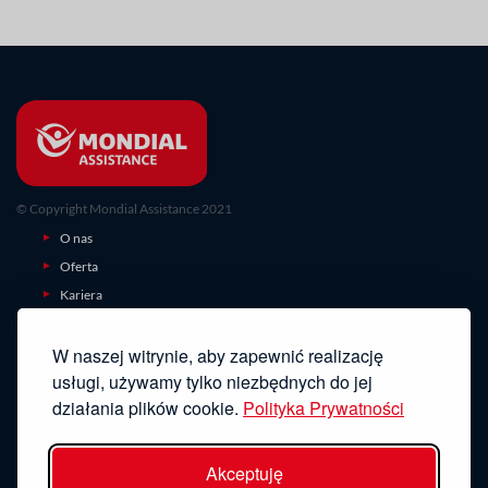
© Copyright Mondial Assistance 2021
O nas
Oferta
Kariera
Centrum prasowe
W naszej witrynie, aby zapewnić realizację
Zgłoszenie szkody
usługi, używamy tylko niezbędnych do jej
Ubezpieczenia turystyczne
działania plików cookie.
Polityka Prywatności
Kontakt
Ochrona Danych Osobowych
Strategia podatkowa
Akceptuję