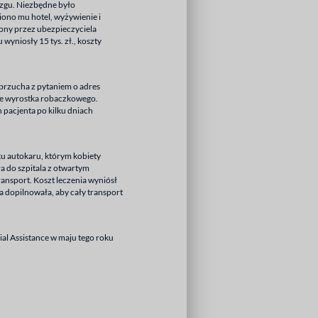
ózgu. Niezbędne było
iono mu hotel, wyżywienie i
niony przez ubezpieczyciela
wyniosły 15 tys. zł., koszty
brzucha z pytaniem o adres
nie wyrostka robaczkowego.
 pacjenta po kilku dniach
 autokaru, którym kobiety
a do szpitala z otwartym
ransport. Koszt leczenia wyniósł
a dopilnowała, aby cały transport
ial Assistance w maju tego roku