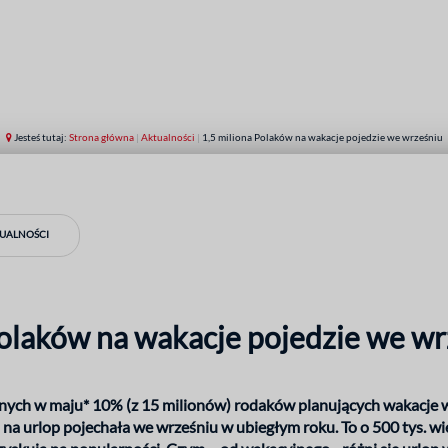
Jesteś tutaj:
Strona główna
|
Aktualności
|
1,5 miliona Polaków na wakacje pojedzie we wrześniu
TUALNOŚCI
Polaków na wakacje pojedzie we wr
ch w maju* 10% (z 15 milionów) rodaków planujących wakacje wy
na urlop pojechała we wrześniu w ubiegłym roku. To o 500 tys. więc