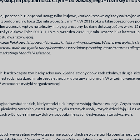
yskują na popularności. Czym – od wakacyjnego - różni się urlop 
cji po sezonie. Biorąc pod uwagę tylko krajowe, krótkookresowe wyjazdy wakacyjne 
iż z podobnych w lipcu (2,6 mln wobec 2,5 mln**). W 2011 roku w takie posezonowe po
olne wycieczki wpływ na te liczby miały ograniczony, bo dane dotyczą osób w wieku 15 i
ży Polaków: lipiec 2013 - 1,15 mln, wrzesień 2013 - 1,2 mln. Jeszcze kilka lat temu lipi
ostu dwa razy więcej.
anie Polaków nietypowymi formami i miejscami wypoczynku. W ten trend wpisuje się t
at temu mało kto pytał o ubezpieczenie na wrześniowy trekking, teraz to norma i nikogo 
marketingu Mondial Assistance.
, bardzo często tzw. backpackersów. Z jednej strony obowiązek szkolny, z drugiej n
jest rodzina z dziećmi, ale bezdzietne pary lub grupy znajomych. W wrześniu więcej je
w ramach turystyki zorganizowanej.
wyjazdów studenckich, kiedy młodzi ludzie wykorzystują dłuższe wakacje. Często pracuj
 pieniędzy. Wrzesień jest też atrakcyjny dla starszych osób, których dzieci żyją już n
cach w Europie i mniejszy tłok w najpopularniejszych destynacjach turystycznych.
ych we wrześniu wpływa też na miejsca, do jakich się wybierają. Na popularności zysk
czy Uzbekistan i Afryce np. Gambia. Oczywiście - podobnie jak w lipcu czy sierpniu - sta