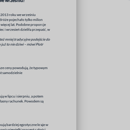
we wrześniu?
w 2013 roku we wrześniu
dróże pojechało tylko milion
 więcej lat. Podobne proporcje
ec i wrzesień dzieliła przepaść, w
eż mniej tradycyjne podejście do
już to nie dziwi – mówi Piotr
iższe ceny powodują, że typowym
st samodzielnie
ą w lipcu i sierpniu, a potem
a własny rachunek. Powodem są
ują bardziej egzotyczne kraje w
nowią niewielki procent całości.