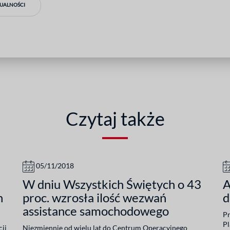
TUALNOŚCI
Czytaj także
05/11/2018
W dniu Wszystkich Świętych o 43
A
h
proc. wzrosła ilość wezwań
d
assistance samochodowego
Pr
Pl
cji
Niezmiennie od wielu lat do Centrum Operacyjnego