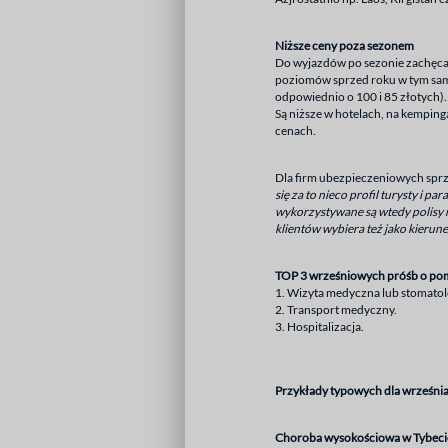
Niższe ceny poza sezonem
Do wyjazdów po sezonie zachęcaj
poziomów sprzed roku w tym samym
odpowiednio o 100 i 85 złotych).
Są niższe w hotelach, na kemping
cenach.
Dla firm ubezpieczeniowych sprz
się za to nieco profil turysty i 
wykorzystywane są wtedy polisy 
klientów wybiera też jako kierun
TOP 3 wrześniowych próśb o pom
1. Wizyta medyczna lub stomatol
2. Transport medyczny.
3. Hospitalizacja.
Przykłady typowych dla września
Choroba wysokościowa w Tybeci