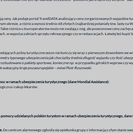
ą ceny. Jak podaje portal TravelDATA analizujący ceny zorganizowanych wyjazdów tur
 okresie, a różnica wynosi średnio 68 złotych (najbardziej potaniały tzw. lasty na Wy
 Takie różnice u touroperatorów może nie zwalają z nóg, ale posezonowe ceny zachęc
ach, w wypożyczalniach sprzętu rekreacyjnego czy w restauracjach. Łatwiej też kupić 
edających polisy turystyczne sezon nie kończy się wraz z pierwszym dzwonkiem we w
parametry typowego ubezpieczenia jak chociażby średnia długość wyjazdu czy ilość ubez
rozbudowane o pakiety sportowe, konieczne np. w przypadku górskich wypraw czy wy
ek wakacyjny kraje pozaeuropejskie – mówi Piotr Ruszowski.
oc w ramach ubezpieczenia turystycznego (dane Mondial Assistance):
ogiczna i zakup lekarstw.
 pomocy udzielanych polskim turystom w ramach ubezpieczenia turystycznego, dane 
e.
Do centrum alarmowego zgłosiła się opiekunka grupy z informacją o złym stanie swo