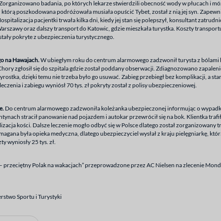
organizowano badania, po których lekarze stwierdzili obecność wody w płucach i m
 z którą poszkodowana podróżowała musiała opuścić Tybet, został z nią jej syn. Zapewn
spitalizacja pacjentki trwała kilka dni, kiedy jej stan się polepszył, konsultant zatrud
rszawy oraz dalszy transport do Katowic, gdzie mieszkała turystka. Koszty transportu 
zostały pokryte z ubezpieczenia turystycznego.
o na Hawajach.
W ubiegłym roku do centrum alarmowego zadzwonił turysta z bólami 
Chory zgłosił się do szpitala gdzie został poddany obserwacji. Zdiagnozowano zapale
ostka, dzięki temu nie trzeba było go usuwać. Zabieg przebiegł bez komplikacji, a stan
 leczenia i zabiegu wyniósł 70 tys. zł pokryty został z polisy ubezpieczeniowej.
e.
Do centrum alarmowego zadzwoniła koleżanka ubezpieczonej informując o wypadku
ynach stracił panowanie nad pojazdem i autokar przewrócił się na bok. Klientka trafił
izacja kości. Dalsze leczenie mogło odbyć się w Polsce dlatego został zorganizowany t
ymagana była opieka medyczna, dlatego ubezpieczyciel wysłał z kraju pielęgniarkę, któr
ty wyniosły 25 tys. zł.
go – przeciętny Polak na wakacjach” przeprowadzone przez AC Nielsen na zlecenie Mond
erstwo Sportu i Turystyki