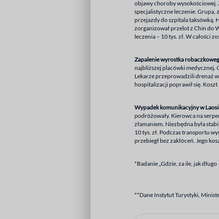
objawy choroby wysokościowej. Z
specjalistyczne leczenie. Grupa,
przejazdy do szpitala taksówką. Ho
zorganizował przelot z Chin do Wa
leczenia – 10 tys. zł. W całości 
Zapalenie wyrostka robaczkoweg
najbliższej placówki medycznej. 
Lekarze przeprowadzili drenaż wyr
hospitalizacji poprawił się. Koszt
Wypadek komunikacyjny w Laosi
podróżowały. Kierowca na serpent
złamaniem. Niezbędna była stabil
10 tys. zł. Podczas transportu w
przebiegł bez zakłóceń. Jego kosz
*Badanie „Gdzie, za ile, jak dłu
**Dane Instytut Turystyki, Minist