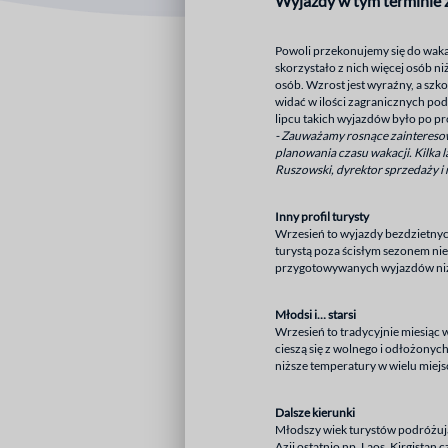
Wyjazdy w tym terminie z
Powoli przekonujemy się do waka
skorzystało z nich więcej osób n
osób. Wzrost jest wyraźny, a szk
widać w ilości zagranicznych podró
lipcu takich wyjazdów było po pr
- Zauważamy rosnące zainteresow
planowania czasu wakacji. Kilka l
Ruszowski, dyrektor sprzedaży i 
Inny profil turysty
Wrzesień to wyjazdy bezdzietnych
turystą poza ścisłym sezonem nie 
przygotowywanych wyjazdów niż 
Młodsi i… starsi
Wrzesień to tradycyjnie miesiąc 
cieszą się z wolnego i odłożonych
niższe temperatury w wielu miejs
Dalsze kierunki
Młodszy wiek turystów podróżując
Azji ostatnio np. Laos, Kirgistan 