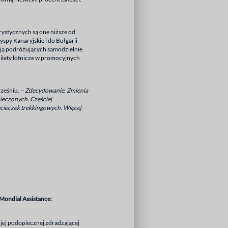
ystycznych są one niższe od
spy Kanaryjskie i do Bułgarii –
ają podróżujących samodzielnie.
bilety lotnicze w promocyjnych
rześniu.
– Zdecydowanie. Zmienia
pieczonych. Częściej
cieczek trekkingowych. Więcej
Mondial Assistance:
jej podopiecznej zdradzającej