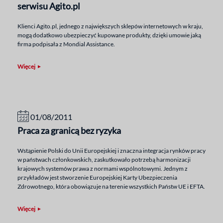
serwisu Agito.pl
Klienci Agito.pl, jednego z największych sklepów internetowych w kraju,
mogą dodatkowo ubezpieczyć kupowane produkty, dzięki umowie jaką
firma podpisała z Mondial Assistance.
Więcej
01/08/2011
Praca za granicą bez ryzyka
Wstąpienie Polski do Unii Europejskiej i znaczna integracja rynków pracy
w państwach członkowskich, zaskutkowało potrzebą harmonizacji
krajowych systemów prawa z normami wspólnotowymi. Jednym z
przykładów jest stworzenie Europejskiej Karty Ubezpieczenia
Zdrowotnego, która obowiązuje na terenie wszystkich Państw UE i EFTA.
Więcej