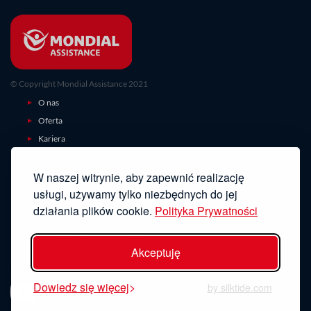
© Copyright Mondial Assistance 2021
O nas
Oferta
Kariera
Centrum prasowe
W naszej witrynie, aby zapewnić realizację
Zgłoszenie szkody
usługi, używamy tylko niezbędnych do jej
Ubezpieczenia turystyczne
działania plików cookie.
Polityka Prywatności
Kontakt
Ochrona Danych Osobowych
Strategia podatkowa
Akceptuję
ODWIEDŹ NAS
Dowiedz się więcej
by silktide.com