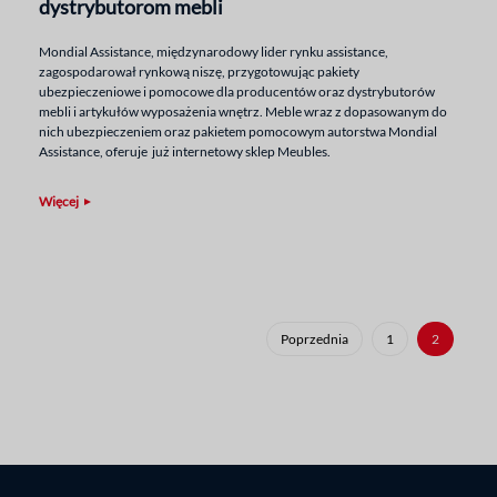
dystrybutorom mebli
Mondial Assistance, międzynarodowy lider rynku assistance,
zagospodarował rynkową niszę, przygotowując pakiety
ubezpieczeniowe i pomocowe dla producentów oraz dystrybutorów
mebli i artykułów wyposażenia wnętrz. Meble wraz z dopasowanym do
nich ubezpieczeniem oraz pakietem pomocowym autorstwa Mondial
Assistance, oferuje już internetowy sklep Meubles.
Więcej
Poprzednia
1
2