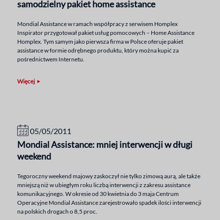
samodzielny pakiet home assistance
Mondial Assistance w ramach współpracy z serwisem Homplex
Inspirator przygotował pakiet usług pomocowych – Home Assistance
Homplex. Tym samym jako pierwsza firma w Polsce oferuje pakiet
assistance w formie odrębnego produktu, który można kupić za
pośrednictwem Internetu.
Więcej
05/05/2011
Mondial Assistance: mniej interwencji w długi
weekend
Tegoroczny weekend majowy zaskoczył nie tylko zimową aurą, ale także
mniejszą niż w ubiegłym roku liczbą interwencji z zakresu assistance
komunikacyjnego. W okresie od 30 kwietnia do 3 maja Centrum
Operacyjne Mondial Assistance zarejestrowało spadek ilości interwencji
na polskich drogach o 8,5 proc.