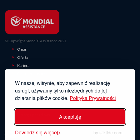
© Copyright Mondial Assistance 2021
O nas
Oferta
Kariera
Centrum prasowe
W naszej witrynie, aby zapewnić realizację
Zgłoszenie szkody
usługi, używamy tylko niezbędnych do jej
Ubezpieczenia turystyczne
działania plików cookie.
Polityka Prywatności
Kontakt
Ochrona Danych Osobowych
Strategia podatkowa
Akceptuję
ODWIEDŹ NAS
Dowiedz się więcej
by silktide.com