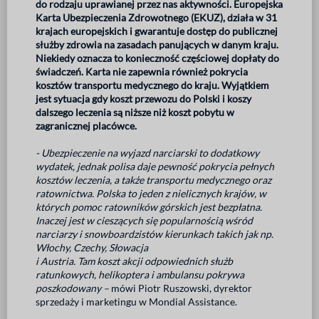
do rodzaju uprawianej przez nas aktywności. Europejska
Karta Ubezpieczenia Zdrowotnego (EKUZ), działa w 31
krajach europejskich i gwarantuje dostęp do publicznej
służby zdrowia na zasadach panujących w danym kraju.
Niekiedy oznacza to konieczność częściowej dopłaty do
świadczeń. Karta nie zapewnia również pokrycia
kosztów transportu medycznego do kraju. Wyjątkiem
jest sytuacja gdy koszt przewozu do Polski i koszy
dalszego leczenia są niższe niż koszt pobytu w
zagranicznej placówce.
- Ubezpieczenie na wyjazd narciarski to dodatkowy
wydatek, jednak polisa daje pewność pokrycia pełnych
kosztów leczenia, a także transportu medycznego oraz
ratownictwa. Polska to jeden z nielicznych krajów, w
których pomoc ratowników górskich jest bezpłatna.
Inaczej jest w cieszących się popularnością wśród
narciarzy i snowboardzistów kierunkach takich jak np.
Włochy, Czechy, Słowacja
i Austria. Tam koszt akcji odpowiednich służb
ratunkowych, helikoptera i ambulansu pokrywa
poszkodowany –
mówi Piotr Ruszowski, dyrektor
sprzedaży i marketingu w Mondial Assistance.