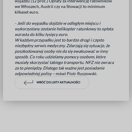
wyjazdu (12 proc.) Opłaty za interwencję ratowników
we Włoszech, Austrii czy na Słowacji to minimum
kilkaset euro.
- Jeśli do wypadku dojdzie w odległym miejscu i
wykorzystany zostanie helikopter ratunkowy to opłata
wzrasta do kilku tysięcy euro.
W każdym przypadku jest to bardzo drogi i często
niezbędny serwis medyczny. Zdarzają się sytuacje, że
poszkodowanej osoby nie da się ewakuować w inny
sposób. Co roku udzielamy pomocy osobom, które
musiały skorzystać takiego transportu. NFZ nie zwraca
za to pieniędzy. Dlatego tak ważne jest posiadanie
odpowiedniej polisy –
mówi Piotr Ruszowski.
WRÓĆ DO LISTY AKTUALNOŚCI