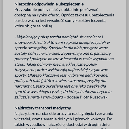
Niezbędne odpowiednie ubezpieczenie
Przy zakupie polisy należy dokładnie porównać
dostępną na rynku ofertę. Oprócz zakresu ubezpieczenia
bardzo ważna jest wysokość sumy kosztów leczenia,
które objęte są polisą.
- Wybierając polisę trzeba pamiętać, że narciarze i
snowboardziści traktowani są przez ubezpieczycieli w
sposób szczególny. Specjalnie dla nich przygotowane
zostały polisy narciarskie. Zapewniają one organizację
pomocy i pokrycie kosztów leczenia w razie wypadku na
stoku. Takiej ochrony nie mają klasyczne polisy
turystyczne, które wykluczają najbardziej ryzykowne
sporty. Dlatego kluczowe jest wybranie dedykowanej
polisy lub takiej, która zawiera stosowną zwyżkę dla
narciarzy. Często określana jest ona jako zwyżka dla
sportów wysokiego ryzyka, do których ubezpieczyciele
zaliczają narty i snowboard –
dodaje Piotr Ruszowski.
Najdroższy transport medyczny
Najczęstsze narciarskie urazy to naciągnięcia i zerwania
więzadeł, oraz złamania dolnych i górnych kończyn. Do
takich wypadków najczęściej dochodzi w drugim dniu